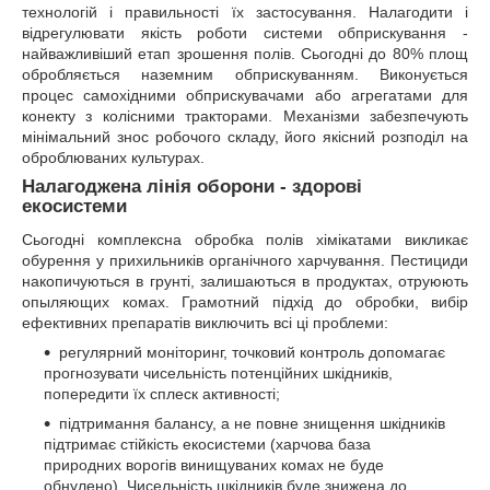
технологій і правильності їх застосування. Налагодити і
відрегулювати якість роботи системи обприскування -
найважливіший етап зрошення полів. Сьогодні до 80% площ
обробляється наземним обприскуванням. Виконується
процес самохідними обприскувачами або агрегатами для
конекту з колісними тракторами. Механізми забезпечують
мінімальний знос робочого складу, його якісний розподіл на
оброблюваних культурах.
Налагоджена лінія оборони - здорові
екосистеми
Сьогодні комплексна обробка полів хімікатами викликає
обурення у прихильників органічного харчування. Пестициди
накопичуються в грунті, залишаються в продуктах, отруюють
опыляющих комах. Грамотний підхід до обробки, вибір
ефективних препаратів виключить всі ці проблеми:
регулярний моніторинг, точковий контроль допомагає
прогнозувати чисельність потенційних шкідників,
попередити їх сплеск активності;
підтримання балансу, а не повне знищення шкідників
підтримає стійкість екосистеми (харчова база
природних ворогів винищуваних комах не буде
обнулено). Чисельність шкідників буде знижена до