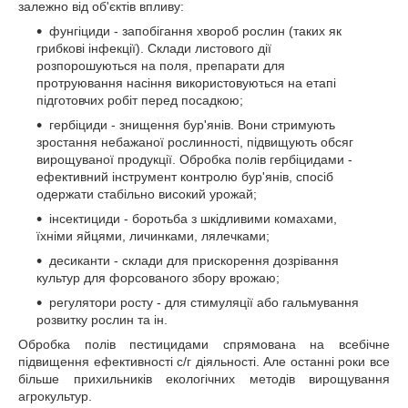
залежно від об'єктів впливу:
фунгіциди - запобігання хвороб рослин (таких як
грибкові інфекції). Склади листового дії
розпорошуються на поля, препарати для
протруювання насіння використовуються на етапі
підготовчих робіт перед посадкою;
гербіциди - знищення бур'янів. Вони стримують
зростання небажаної рослинності, підвищують обсяг
вирощуваної продукції. Обробка полів гербіцидами -
ефективний інструмент контролю бур'янів, спосіб
одержати стабільно високий урожай;
інсектициди - боротьба з шкідливими комахами,
їхніми яйцями, личинками, лялечками;
десиканти - склади для прискорення дозрівання
культур для форсованого збору врожаю;
регулятори росту - для стимуляції або гальмування
розвитку рослин та ін.
Обробка полів пестицидами спрямована на всебічне
підвищення ефективності с/г діяльності. Але останні роки все
більше прихильників екологічних методів вирощування
агрокультур.