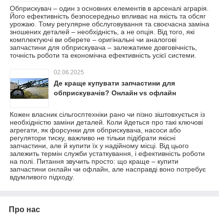
Обприскувач – один з основних елементів в арсеналі аграрія.
Його ефективність безпосередньо впливає на якість та обсяг
урожаю. Тому регулярне обслуговування та своєчасна заміна
зношених деталей – необхідність, а не опція. Від того, які
комплектуючі ви оберете – оригінальні чи аналогові
запчастини для обприскувача – залежатиме довговічність,
точність роботи та економічна ефективність усієї системи.
02.06.2025
Де краще купувати запчастини для
обприскувачів? Онлайн vs офлайн
Кожен власник сільгосптехніки рано чи пізно зіштовхується із
необхідністю заміни деталей. Коли йдеться про такі ключові
агрегати, як форсунки для обприскувача, насоси або
регулятори тиску, важливо не тільки підібрати якісні
запчастини, але й купити їх у надійному місці. Від цього
залежить термін служби устаткування, і ефективність роботи
на полі. Питання звучить просто: що краще – купити
запчастини онлайн чи офлайн, але насправді воно потребує
вдумливого підходу.
Про нас