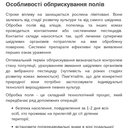
Особливості обприскування полів
Строки впливу на захищається рослина лімітовані. Вони
залежать від стадії розвитку культури та від самого шкідника.
Обробка полів від кліщів, попелиць та інших комах
проводиться контактними або системними пестицидів.
Контактні склади наносяться так, щоб личинки суперечки
шкідливих організмів потрапляли на вже оброблену
поверхню. Системні препарати ефективні при виявленні
перших ознак ураження.
Оптимальний термін обприскування визначається контролем
стану популяції, урахуванням звикання шкідливих організмів
до вибраного пестициду (чутливість на різних стадіях
розвитку комах змінюється). Пам'ятайте, що для конкретної
природної зони потрібно застосовувати індивідуальні
технології вирощування певних культур.
Обробка поля - це складний технологічний процес, який
передбачає ряд допоміжних операцій:
безпека населення, повідомлення за 1-2 дня всіх
осіб, хто проживає на прилеглій до с/г ділянки
території;
встановити попереджувальні знаки в зоні подальшої