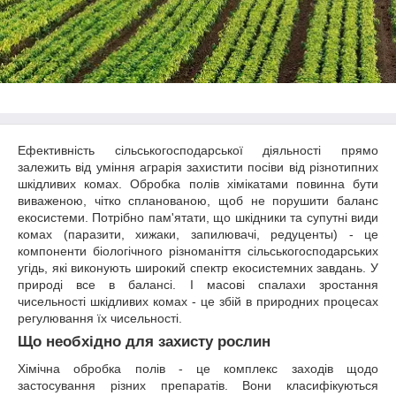
Ефективність сільськогосподарської діяльності прямо
залежить від уміння аграрія захистити посіви від різнотипних
шкідливих комах. Обробка полів хімікатами повинна бути
виваженою, чітко спланованою, щоб не порушити баланс
екосистеми. Потрібно пам'ятати, що шкідники та супутні види
комах (паразити, хижаки, запилювачі, редуценты) - це
компоненти біологічного різноманіття сільськогосподарських
угідь, які виконують широкий спектр екосистемних завдань. У
природі все в балансі. І масові спалахи зростання
чисельності шкідливих комах - це збій в природних процесах
регулювання їх чисельності.
Що необхідно для захисту рослин
Хімічна обробка полів - це комплекс заходів щодо
застосування різних препаратів. Вони класифікуються