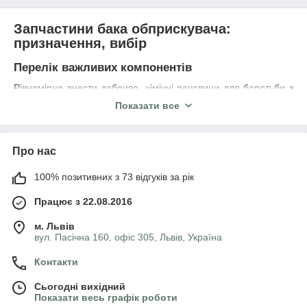
Запчастини бака обприскувача:
призначення, вибір
Перелік важливих компонентів
Рівномірно внести добриво, хімічні речовини для боротьби з
шкідливими комахами і хворобами рослин допоможе цілий
Показати все
комплекс деталей і елементів. На першому рубежі підготовки
варто ємність з робочим середовищем - бак. Це не просто
резервуар, а ряд додаткових пристосувань для підтримки
Про нас
розчину в потрібному стані.
Які ж потрібно купити запчастини бака обприскувача?
100% позитивних з 73 відгуків за рік
Змішувачі у сітку горловини, в кутовій бак, для
Працює з 22.08.2016
протистояння спінювання розчину. Їх ще називають
мішалки для перемішування зважених
м. Львів
дрібнодисперсних частинок та забезпечення
вул. Пасічна 160, офіс 305, Львів, Україна
рівномірності підготовленої середовища.
Розподільні елементи - коліна, трійники, з'єднувачі,
Контакти
кульові крани.
Сьогодні вихідний
Елементи контурів руху рідини - шланги
Показати весь графік роботи
всмоктувальні, напірні.