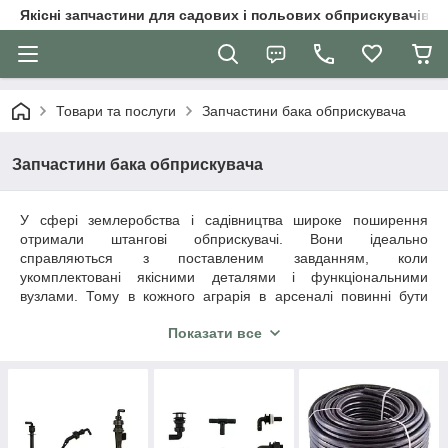
Якісні запчастини для садових і польових обприскувачів
Товари та послуги
Запчастини бака обприскувача
Запчастини бака обприскувача
У сфері землеробства і садівництва широке поширення
отримали штангові обприскувачі. Вони ідеально
справляються з поставленим завданням, коли
укомплектовані якісними деталями і функціональними
вузлами. Тому в кожного аграрія в арсеналі повинні бути
резервні ремкомплекти - запчастини бака обприскувача на
Показати все
Agrospray
.