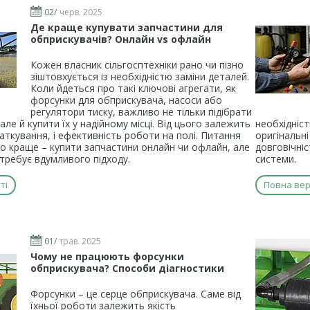
02/
черв. 2025
Де краще купувати запчастини для
обприскувачів? Онлайн vs офлайн
Кожен власник сільгосптехніки рано чи пізно
зіштовхується із необхідністю заміни деталей.
Коли йдеться про такі ключові агрегати, як
форсунки для обприскувача, насоси або
регулятори тиску, важливо не тільки підібрати
 але й купити їх у надійному місці. Від цього залежить
необхідніст
аткування, і ефективність роботи на полі. Питання
оригінальн
о краще – купити запчастини онлайн чи офлайн, але
довговічніс
требує вдумливого підходу.
системи.
ті
Повна верс
01/
трав. 2025
Чому не працюють форсунки
обприскувача? Способи діагностики
Форсунки – це серце обприскувача. Саме від
їхньої роботи залежить якість