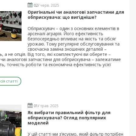
02/
черв. 2025
Оригінальні чи аналогові запчастини для
обприскувача: що вигідніше?
Обприскувач – один з основних елементів в
арсеналі аграрія. Його ефективність
безпосередньо впливає на якість та обсяг
урожаю. Тому регулярне обслуговування та
своєчасна заміна зношених деталей –
ь, а не опція. Від того, які комплектуючі ви оберете –
і чи аналогові запчастини для обприскувача – залежатиме
ть, точність роботи та економічна ефективність усієї
ія статті
01/
трав. 2025
Як вибрати правильний фільтр для
обприскувача? Огляд популярних
моделей
У цій статті ми з’ясуємо, який фільтр потрібен