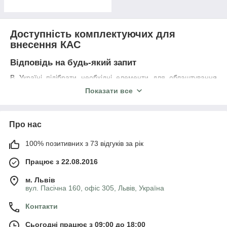
Доступність комплектуючих для
внесення КАС
Відповідь на будь-який запит
В Україні підібрати необхідні елементи для облаштування
систем обприскування КАС пропонує компанія «AgroSpray».
Показати все
На її онлайн-майданчику
Agrospray
є все для обладнання
обприскувачів:
розливні шланги оснащення штанг потрібної
Про нас
тривалості для обробки малих/великих ділянок грунту;
100% позитивних з 73 відгуків за рік
регулятор тиску для подачі рідини під встановленим
користувачем напором;
Працює з 22.08.2016
дозувальні шайби та агрегати;
м. Львів
розпилювач для кас з потрібною формою розпилу
вул. Пасічна 160, офіс 305, Львів, Україна
(дефлекторні, колпачковиє тощо).
Контакти
Сьогодні працює з 09:00 до 18:00