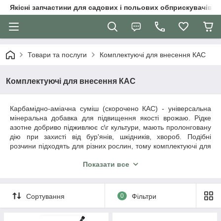
Якісні запчастини для садових і польових обприскувачів
Товари та послуги
Комплектуючі для внесення КАС
Комплектуючі для внесення КАС
Карбамідно-аміачна суміш (скорочено КАС) - універсальна
мінеральна добавка для підвищення якості врожаю. Рідке
азотне добриво підживлює с\г культури, мають пролонговану
дію при захисті від бур'янів, шкідників, хвороб. Подібні
розчини підходять для різних рослин, тому комплектуючі для
внесення КАС користуються незмінно високим попитом.
Показати все
Сортування
0
Фільтри