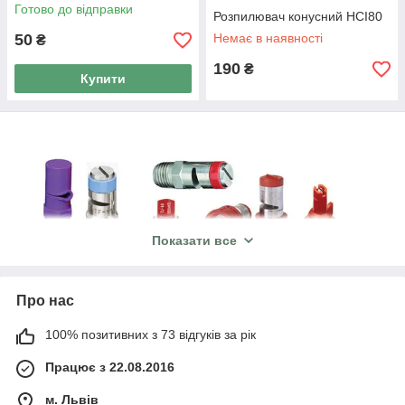
Готово до відправки
Розпилювач конусний HCI80
50
Немає в наявності
₴
190
₴
Купити
Показати все
Про нас
100% позитивних з 73 відгуків за рік
Варіативність асортименту інтернет-магазину
Agrospray
Працює з 22.08.2016
Наша компанія «
Agrospray
» пропонує купити розпилювачі на
м. Львів