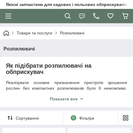
Якісні запчастини для садових і польових обприскувачів
Товари та послуги
Розпилювачі
Розпилювачі
Як підібрати розпилювачі на
обприскувач
Реалізувати основне призначення пристроїв зрошення
рослин без компактних розпилювачів було б неможливо.
Саме ці структурні елементи форсунок створюють потрібну
Показати все
геометрію зрошення (плоский факел, порожнистий, повний
конус, цілісна струмінь і т. д.). Головний аспект вибору - облік
внесених препаратів і особливості оброблюваної культури.
Сортування
0
Фільтри