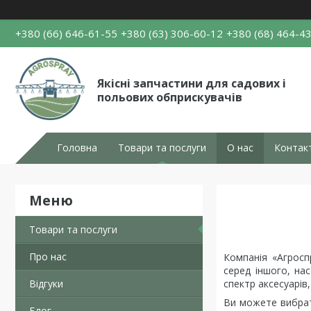
+380 (66) 646-61-55
+380 (63) 306-60-12
+380 (68) 464-4
Якісні запчастини для садових і
польових обприскувачів
Головна
Товари та послуги
О нас
Контак
Товари та послуги
Про нас
Компанія «Агросп
серед іншого, на
Відгуки
спектр аксесуарів,
Ви можете вибрати
Блог