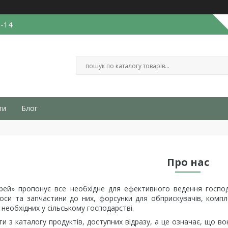
3-14
ти
Блог
Про нас
рей» пропонує все необхідне для ефективного ведення господ
соси та запчастини до них, форсунки для обприскувачів, комп
 необхідних у сільському господарстві.
 з каталогу продуктів, доступних відразу, а це означає, що в