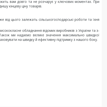
лужить вам довго та не розчарує у ключових моментах. При
ішу кінцеву ціну товарів.
же від цього залежать сільськогосподарські роботи та їхня
висококласне обладнання відомих виробників з України та з-
Також ми надаємо велике значення максимально швидкої
раховувати на швидку й ефективну підтримку з нашого боку.