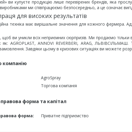
рей» ви купуєте продукцію лише перевірених брендів, яка прос
виробниками ми співпрацюємо безпосередньо, а це означає вигідн
праця для високих результатів
ійна техніка має вирішальне значення для кожного фермера. Ад
 щоб ви уникли всіх неприємних сюрпризів. Ми продаємо тільки 
их як: AGROPLAST, ANNOVI REVERBERI, ARAG, ЛЬВІВСІЛЬМАШ. 
 замовлення. Завдяки цьому в кризових ситуаціях ви можете роз
о компанію
AgroSpray
Торгова компанія
-правова форма та капітал
правова форма:
Приватне підприємство