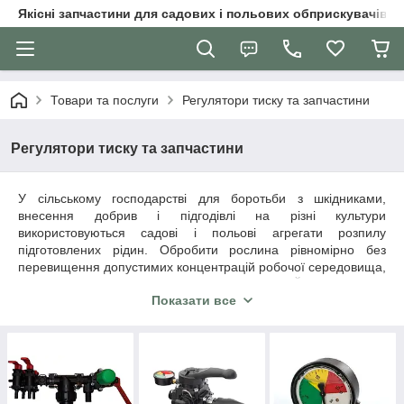
Якісні запчастини для садових і польових обприскувачів
Товари та послуги
Регулятори тиску та запчастини
Регулятори тиску та запчастини
У сільському господарстві для боротьби з шкідниками,
внесення добрив і підгодівлі на різні культури
використовуються садові і польові агрегати розпилу
підготовлених рідин. Обробити рослина рівномірно без
перевищення допустимих концентрацій робочої середовища,
допоможе регулятор тиску обприскувача. Його завдання
Показати все
зрозумілі:
управління загальним потоком рідини, що подається
насосом;
регулювання кількості рідини зміною тиску в напірній
магістралі;