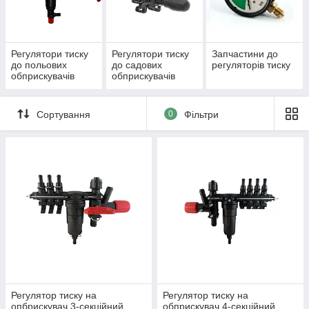
скидання залишку розчину в накопичувальний бак.
Регулятори тиску
Регулятори тиску
Запчастини до
до польових
до садових
регуляторів тиску
обприскувачів
обприскувачів
Сортування
0
Фільтри
Регулятор тиску на
Регулятор тиску на
опбрискувач 3-секційний
обприскувач 4-секційний