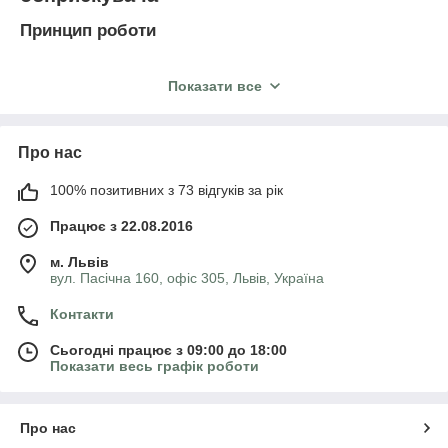
Принцип роботи
Показати все
Про нас
100% позитивних з 73 відгуків за рік
Працює з 22.08.2016
м. Львів
вул. Пасічна 160, офіс 305, Львів, Україна
Контакти
Сьогодні працює з 09:00 до 18:00
Встановивши регулятор тиску на оприскувач, ви легко
Показати весь графік роботи
зможете варіювати подачу робочих складів. У пристроях
ручне управління виконавчими механізмами - за допомогою
ергономічних ручок (як у моделі BY-MATIC 50 від Annovi
Reverberi) або гайок (італійського бренду ARAG).
Про нас