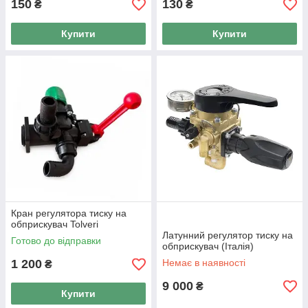
150
130
₴
₴
Купити
Купити
Кран регулятора тиску на
обприскувач Tolveri
Латунний регулятор тиску на
Готово до відправки
обприскувач (Італія)
1 200
Немає в наявності
₴
9 000
₴
Купити