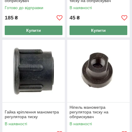
обприскувач
тиску на обприскувач
Готово до відправки
В наявності
185
45
₴
₴
Купити
Купити
Ніпель манометра
Гайка кріплення манометра
регулятора тиску на
регулятора тиску
обприскувач
В наявності
В наявності