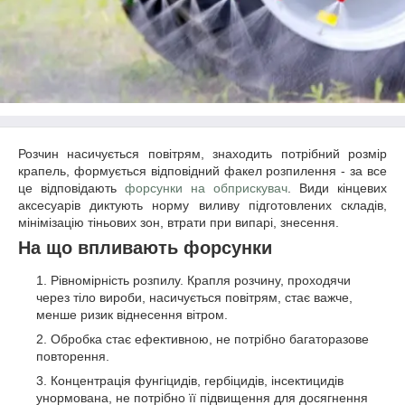
Розчин насичується повітрям, знаходить потрібний розмір
крапель, формується відповідний факел розпилення - за все
це відповідають
форсунки на обприскувач
. Види кінцевих
аксесуарів диктують норму виливу підготовлених складів,
мінімізацію тіньових зон, втрати при випарі, знесення.
На що впливають форсунки
Рівномірність розпилу. Крапля розчину, проходячи
через тіло вироби, насичується повітрям, стає важче,
менше ризик віднесення вітром.
Обробка стає ефективною, не потрібно багаторазове
повторення.
Концентрація фунгіцидів, гербіцидів, інсектицидів
унормована, не потрібно її підвищення для досягнення