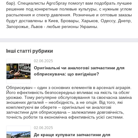
бар). Специалисты AgroSpray помогут вам подобрать лучшее
решение под конкретные полевые культуры, с нужным углом
распыления и спектр давления. Розничные и оптовые заказы
будут доставлены в Киев, Бровары, Харьков, Одессу, Днепр,
Запорожье, Львов - любые регионы Украины.
Інші статті рубрики
02.06.2025
Оригінальні чи аналогові запчастини для
обприскувача: що вигідніше?
Обприскувач – один з основних елементів в арсеналі аграрія.
Його ефективність безпосередньо впливає на якість та обсяг
урожаю. Тому регулярне обслуговування та своєчасна заміна
зношених деталей – необхідність, а не опція. Від того, які
комплектуючі ви оберете – оригінальні чи аналогові
запчастини для обприскувача – залежатиме довговічність,
точність роботи та економічна ефективність усієї системи.
02.06.2025
Де краще купувати запчастини для