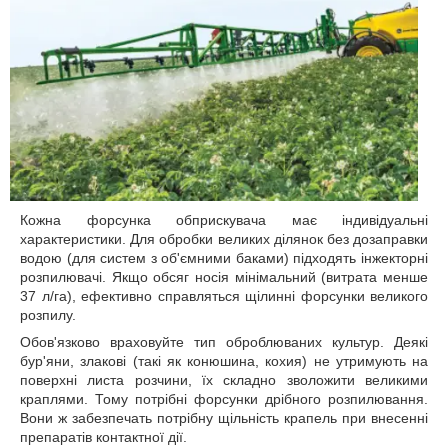
Кожна форсунка обприскувача має індивідуальні
характеристики. Для обробки великих ділянок без дозаправки
водою (для систем з об'ємними баками) підходять інжекторні
розпилювачі. Якщо обсяг носія мінімальний (витрата менше
37 л/га), ефективно справляться щілинні форсунки великого
розпилу.
Обов'язково враховуйте тип оброблюваних культур. Деякі
бур'яни, злакові (такі як конюшина, кохия) не утримують на
поверхні листа розчини, їх складно зволожити великими
краплями. Тому потрібні форсунки дрібного розпилювання.
Вони ж забезпечать потрібну щільність крапель при внесенні
препаратів контактної дії.