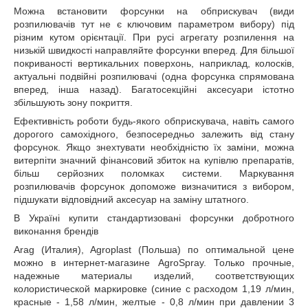
Можна встановити форсунки на обприскувач (види
розпилювачів тут не є ключовим параметром вибору) під
різним кутом орієнтації. При русі агрегату розпилення на
низькій швидкості направляйте форсунки вперед. Для більшої
покриваності вертикальних поверхонь, наприклад, колосків,
актуальні подвійні розпилювачі (одна форсунка спрямована
вперед, інша назад). Багатосекційні аксесуари істотно
збільшують зону покриття.
Ефективність роботи будь-якого обприскувача, навіть самого
дорогого самохідного, безпосередньо залежить від стану
форсунок. Якщо знехтувати необхідністю їх заміни, можна
витерпіти значний фінансовий збиток на купівлю препаратів,
більш серйозних поломках системи. Маркування
розпилювачів форсунок допоможе визначитися з вибором,
підшукати відповідний аксесуар на заміну штатного.
В Україні купити стандартизовані форсунки добротного
виконання брендів
Arag (Италия), Agroplast (Польша) по оптимальной цене
можно в интернет-магазине AgroSpray. Только прочные,
надежные материалы изделий, соответствующих
колористической маркировке (синие с расходом 1,19 л/мин,
красные - 1,58 л/мин, желтые - 0,8 л/мин при давлении 3