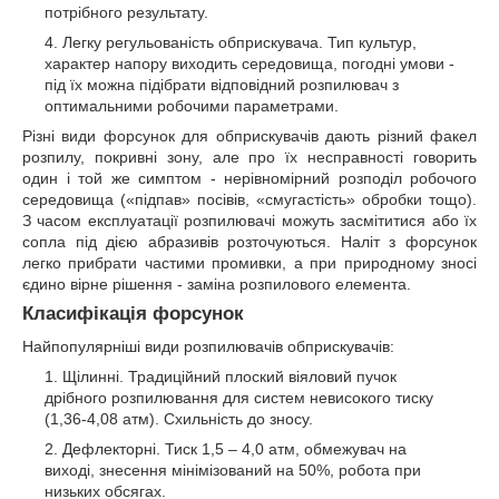
потрібного результату.
Легку регульованість обприскувача. Тип культур,
характер напору виходить середовища, погодні умови -
під їх можна підібрати відповідний розпилювач з
оптимальними робочими параметрами.
Різні види форсунок для обприскувачів дають різний факел
розпилу, покривні зону, але про їх несправності говорить
один і той же симптом - нерівномірний розподіл робочого
середовища («підпав» посівів, «смугастість» обробки тощо).
З часом експлуатації розпилювачі можуть засмітитися або їх
сопла під дією абразивів розточуються. Наліт з форсунок
легко прибрати частими промивки, а при природному зносі
єдино вірне рішення - заміна розпилового елемента.
Класифікація форсунок
Найпопулярніші види розпилювачів обприскувачів:
Щілинні. Традиційний плоский віяловий пучок
дрібного розпилювання для систем невисокого тиску
(1,36-4,08 атм). Схильність до зносу.
Дефлекторні. Тиск 1,5 – 4,0 атм, обмежувач на
виході, знесення мінімізований на 50%, робота при
низьких обсягах.