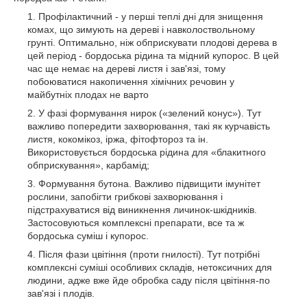
Профілактичний - у перші теплі дні для знищення
комах, що зимують на дереві і навколоствольному
грунті. Оптимально, ніж обприскувати плодові дерева в
цей період - бордоська рідина та мідний купорос. В цей
час ще немає на дереві листя і зав'язі, тому
побоюватися накопичення хімічних речовин у
майбутніх плодах не варто
У фазі формування нирок («зелений конус»). Тут
важливо попередити захворювання, такі як курчавість
листя, кокомікоз, іржа, фітофтороз та ін.
Використовується бордоська рідина для «блакитного
обприскування», карбамід;
Формування бутона. Важливо підвищити імунітет
рослини, запобігти грибкові захворювання і
підстрахуватися від виникнення личинок-шкідників.
Застосовуються комплексні препарати, все та ж
бордоська суміш і купорос.
Після фази цвітіння (проти гнилості). Тут потрібні
комплексні суміші особливих складів, нетоксичних для
людини, адже вже йде обробка саду після цвітіння-по
зав'язі і плодів.