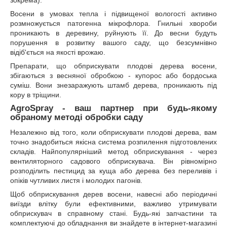
Восени в умовах тепла і підвищеної вологості активно
розмножується патогенна мікрофлора. Гнильні хвороби
проникають в деревину, руйнують її. До весни будуть
порушення в розвитку вашого саду, що безсумнівно
відіб'ється на якості врожаю.
Препарати, що обприскувати плодові дерева восени,
збігаються з весняної обробкою - купорос або бордоська
суміш. Вони знезаражують штамб дерева, проникають під
кору в тріщини.
AgroSpray - ваш партнер при будь-якому
обраному методі обробки саду
Незалежно від того, коли обприскувати плодові дерева, вам
точно знадобиться якісна система розпилення підготовлених
складів. Найпопулярніший метод обприскування - через
вентиляторного садового обприскувача. Він рівномірно
розподілить пестицид за куща або дерева без переливів і
опіків чутливих листя і молодих пагонів.
Щоб обприскування дерев восени, навесні або періодичні
виїзди влітку були ефективними, важливо утримувати
обприскувач в справному стані. Будь-які запчастини та
комплектуючі до обладнання ви знайдете в інтернет-магазині