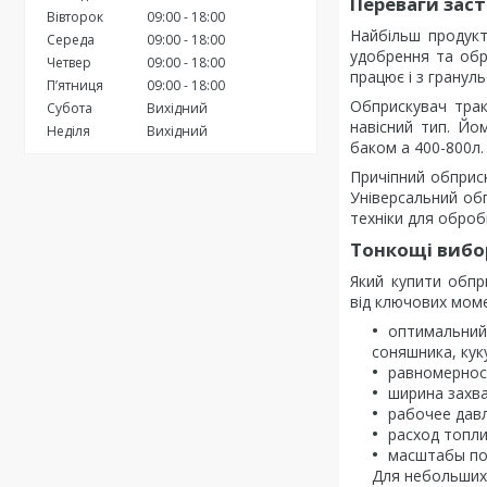
Переваги заст
Вівторок
09:00
18:00
Найбільш продукт
Середа
09:00
18:00
удобрення та обро
Четвер
09:00
18:00
працює і з грану
Пʼятниця
09:00
18:00
Обприскувач трак
Субота
Вихідний
навісний тип. Йо
Неділя
Вихідний
баком а 400-800л.
Причіпний обприс
Універсальний обп
техніки для оброб
Тонкощі вибо
Який купити обпр
від ключових моме
оптимальний 
соняшника, кук
равномернос
ширина захва
рабочее дав
расход топли
масштабы по
Для небольших