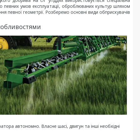
дкого добрива на с/г угіддях використовується спеціальна
до певних умов експлуатації, оброблюваних культур шляхом
ня певної геометрії. Розберемо основні види обприскувачів
особливостями
атора автономно. Власне шасі, двигун та інші необхідні