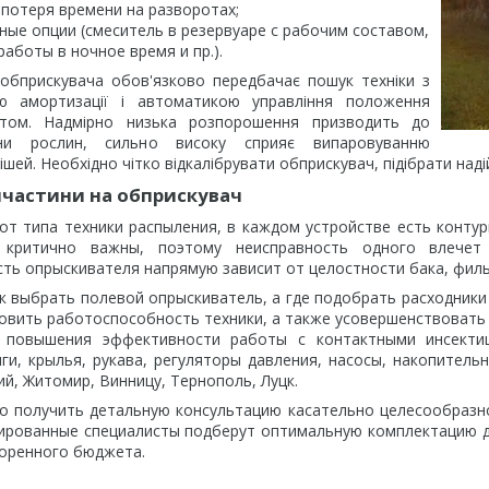
потеря времени на разворотах;
ые опции (смеситель в резервуаре с рабочим составом,
работы в ночное время и пр.).
обприскувача обов'язково передбачає пошук техніки з
ю амортизації і автоматикою управління положення
том. Надмірно низька розпорошення призводить до
ини рослин, сильно високу сприяє випаровуванню
ішей. Необхідно чітко відкалібрувати обприскувач, підібрати наді
пчастини на обприскувач
от типа техники распыления, в каждом устройстве есть контур
 критично важны, поэтому неисправность одного влече
ть опрыскивателя напрямую зависит от целостности бака, филь
ак выбрать полевой опрыскиватель, а где подобрать расходник
вить работоспособность техники, а также усовершенствовать 
 повышения эффективности работы с контактными инсекти
ги, крылья, рукава, регуляторы давления, насосы, накопитель
й, Житомир, Винницу, Тернополь, Луцк.
о получить детальную консультацию касательно целесообразн
ированные специалисты подберут оптимальную комплектацию д
воренного бюджета.