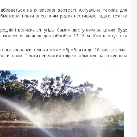
дбивається на їх високої вартості. Актуальна техніка для
обмежена тільки внесенням рідких пестицидів, адже техніка
едніх і великих с/г угідь. Самим доступним за ціною буде
 захоплення ділянок для обробки 12-18 м. Комплектується
ової заправки техніка може обробляти до 10 тис га землі.
боти з ним. Тільки невеликий кліренс обмежує застосування