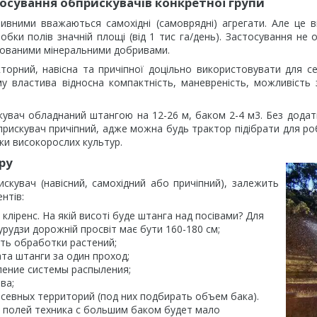
осування обприскувачів конкретної групи
ивними вважаються самохідні (самоврядні) агрегати. Але це ві
бки полів значній площі (від 1 тис га/день). Застосування не 
льованими мінеральними добривами.
торний, навісна та причіпної доцільно використовувати для сер
му властива відносна компактність, маневреність, можливість
кувач обладнаний штангою на 12-26 м, баком 2-4 м3. Без додатк
рискувач причіпний, адже можна будь трактор підібрати для ро
ки високорослих культур.
ру
искувач (навісний, самохідний або причіпний), залежить
нтів:
кліренс. На якій висоті буде штанга над посівами? Для
урудзи дорожній просвіт має бути 160-180 см;
ть обработки растений;
та штанги за один проход;
ление системы распыления;
ва;
севных территорий (под них подбирать объем бака).
 полей техника с большим баком будет мало