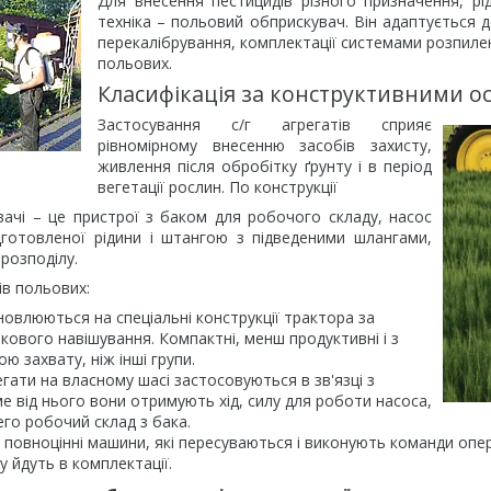
Для внесення пестицидів різного призначення, рі
техніка – польовий обприскувач. Він адаптується 
перекалібрування, комплектації системами розпилен
польових.
Класифікація за конструктивними 
Застосування с/г агрегатів сприяє
рівномірному внесенню засобів захисту,
живлення після обробітку ґрунту і в період
вегетації рослин. По конструкції
вачі – це пристрої з баком для робочого складу, насос
ідготовленої рідини і штангою з підведеними шлангами,
 розподілу.
ів польових:
ановлюються на спеціальні конструкції трактора за
кового навішування. Компактні, менш продуктивні і з
 захвату, ніж інші групи.
егати на власному шасі застосовуються в зв'язці з
е від нього вони отримують хід, силу для роботи насоса,
о робочий склад з бака.
е повноцінні машини, які пересуваються і виконують команди опер
у йдуть в комплектації.