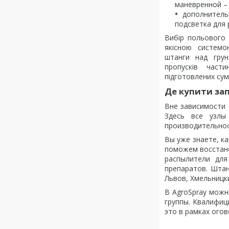
маневренной – 
дополнительн
подсветка для 
Вибір польового 
якісною системо
штанги над грун
пропусків част
підготовлених сум
Де купити за
Вне зависимости 
Здесь все узлы
производительнос
Вы уже знаете, к
поможем восстано
распылители для
препаратов. Штан
Львов, Хмельницки
В AgroSpray можн
группы. Квалифиц
это в рамках ого