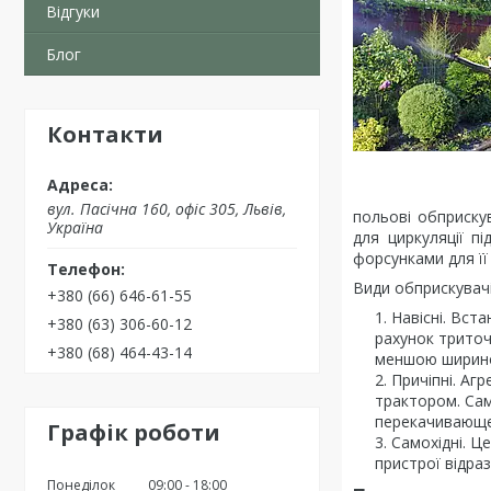
Відгуки
Блог
Контакти
вул. Пасічна 160, офіс 305, Львів,
польові обприску
Україна
для циркуляції п
форсунками для її
Види обприскувач
+380 (66) 646-61-55
Навісні. Вст
+380 (63) 306-60-12
рахунок триточ
+380 (68) 464-43-14
меншою шириною
Причіпні. Агр
трактором. Сам
перекачивающег
Графік роботи
Самохідні. Ц
пристрої відраз
Понеділок
09:00
18:00