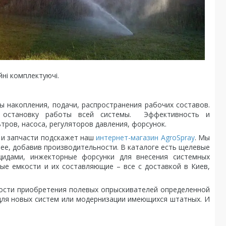
йні комплектуючі.
ы накопления, подачи, распространения рабочих составов.
т остановку работы всей системы. Эффективность и
тров, насоса, регуляторов давления, форсунок.
и и запчасти подскажет наш
интернет-магазин AgroSpray
. Мы
ее, добавив производительности. В каталоге есть щелевые
цидами, инжекторные форсунки для внесения системных
ные емкости и их составляющие – все с доставкой в Киев,
ости приобретения полевых опрыскивателей определенной
ля новых систем или модернизации имеющихся штатных. И