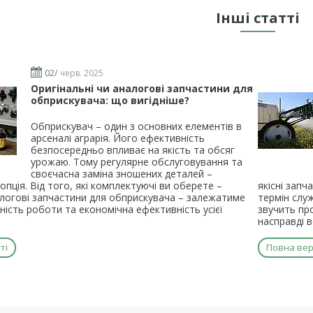
Інші статті
02/
черв. 2025
Оригінальні чи аналогові запчастини для
обприскувача: що вигідніше?
Обприскувач – один з основних елементів в
арсеналі аграрія. Його ефективність
безпосередньо впливає на якість та обсяг
урожаю. Тому регулярне обслуговування та
своєчасна заміна зношених деталей –
 опція. Від того, які комплектуючі ви оберете –
якісні запч
алогові запчастини для обприскувача – залежатиме
термін служ
чність роботи та економічна ефективність усієї
звучить пр
насправді 
ті
Повна верс