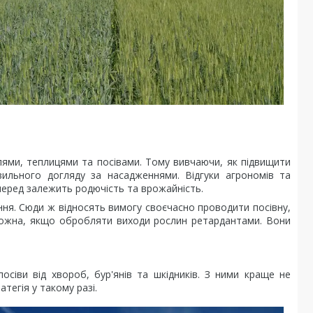
лями, теплицями та посівами. Тому вивчаючи, як підвищити
ильного догляду за насадженнями. Відгуки агрономів та
мперед залежить родючість та врожайність.
ання. Сюди ж відносять вимогу своєчасно проводити посівну,
 можна, якщо обробляти виходи рослин ретардантами. Вони
сіви від хвороб, бур'янів та шкідників. З ними краще не
тегія у такому разі.