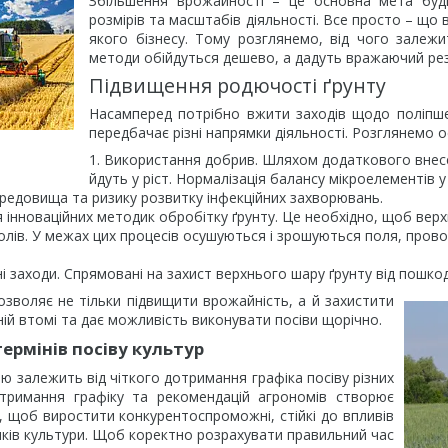
Збільшення врожайності – це основна мета буд
розмірів та масштабів діяльності. Все просто – що 
якого бізнесу. Тому розглянемо, від чого залежи
методи обійдуться дешево, а дадуть вражаючий ре
Підвищення родючості ґрунту
Насамперед потрібно вжити заходів щодо поліпшен
передбачає різні напрямки діяльності. Розглянемо 
Використання добрив. Шляхом додаткового внес
йдуть у ріст. Нормалізація балансу мікроелементів у
редовища та ризику розвитку інфекційних захворювань.
 інноваційних методик обробітку ґрунту. Це необхідно, щоб верх
олів. У межах цих процесів осушуються і зрошуються поля, прово
і заходи. Спрямовані на захист верхнього шару ґрунту від пошко
озволяє не тільки підвищити врожайність, а й захистити
хній втомі та дає можливість виконувати посіви щорічно.
ермінів посіву культур
 залежить від чіткого дотримання графіка посіву різних
отримання графіку та рекомендацій агрономів створює
, щоб виростити конкурентоспроможні, стійкі до впливів
иків культури. Щоб коректно розрахувати правильний час