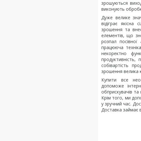
зрошуються виход
виконують обробку
Дуже велике зна
відіграє якісна 
зрошення та вне
елементів, що зн
розпал посівної 
працююча технік
некоректно фун
продуктивність, 
собівартість пр
зрошення велика к
Купити все необ
допоможе інтер
обприскувачів та 
Крім того, ми доп
у зручний час. До
Доставка займає в