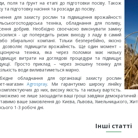
и, поля та ґрунт на етапі до підготовки посіву. Також
 та підготовку насіння та розсади до посіву.
чення для захисту рослин та підвищення врожайності
сільськогосподарська техніка, обладнання для поливу,
сення добрив. Необхідно своєчасно виконувати заміну
осилися - це попередить ризик виходу з ладу в самий
або збиральної компанії. Тільки безперебійно, якісно
а дозволяє підвищити врожайність. Ще один момент –
кціонуюча техніка, яка через поломки має низьку
підвищує витрати на доглядові процедури та підвищує
одукції. Просто приклад – через зношену техніку для
ількість води виливатиметься марно.
хідне обладнання для організації захисту рослин
нет-магазин
Agrospray
. Ми гарантуємо широку лінійку
комплектуючих до них, високу якість та низьку вартість.
оможемо не лише заощадити ваші гроші завдяки демократичній ц
ставимо ваше замовлення до Києва, Львова, Хмельницького, Житом
сього 1-3 робочі дні.
Інші статті