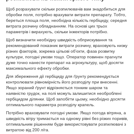
Щоб розрахувати скільки розпилювачів вам знадобиться для
обробки поля, потрібно врахувати витрати препарату. Тобто,
береться площа поля, необхідна кількість гербіциду, середня
витрата розчину обладнанням. На основі цих трьох
параметрів і вирахують, скільки інжекторів потрібно.
Щоб визначити необхідну швидкість обприскування та
рекомендований показник витрати розчину, враховують низку
різних факторів, зокрема цільові об'єкти, фаза розвитку
культури, погодні умови тощо. Оператор повинен прагнути
дуже точно нанести препарат на агрокультуру, щоб досягти
максимального ефекту обробки.
Для збереження дії гербіциду для ґрунту рекомендується
контролювати рівномірність його розподілу при внесенні.
Якщо зораний ґрунт відрізняється тонким шаром та
наявністю грудок, на полі можуть залишитися необроблені
гербіцидом ділянки. Щоб запобігти цьому, необхідно досягти
оптимального параметра розподілу крапель.
Потрібно враховувати погодні умови. Якщо погода вітряна, а
швидкість вітру тримається на одному рівні без різких поривів,
оптимальним рішенням буде використовувати розпилювачі з
витратою від 200 л/га.