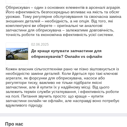
Обприскувач – один з основних елементів в арсеналі аграрія.
Його ефективність безпосередньо впливає на якість та обсяг
урожаю. Тому регулярне обслуговування та своєчасна заміна
зношених деталей – необхідність, а не опція. Від того, які
комплектуючі ви оберете – оригінальні чи аналогові
запчастини для обприскувача – залежатиме довговічність,
точність роботи та економічна ефективність усієї системи.
02.06.2025
Де краще купувати запчастини для
обприскувачів? Онлайн vs офлайн
Кожен власник сільгосптехніки рано чи пізно зіштовхується із
необхідністю заміни деталей. Коли йдеться про такі ключові
агрегати, як форсунки для обприскувача, насоси або
регулятори тиску, важливо не тільки підібрати якісні
запчастини, але й купити їх у надійному місці. Від цього
залежить термін служби устаткування, і ефективність роботи
на полі. Питання звучить просто: що краще – купити
запчастини онлайн чи офлайн, але насправді воно потребує
вдумливого підходу.
Про нас