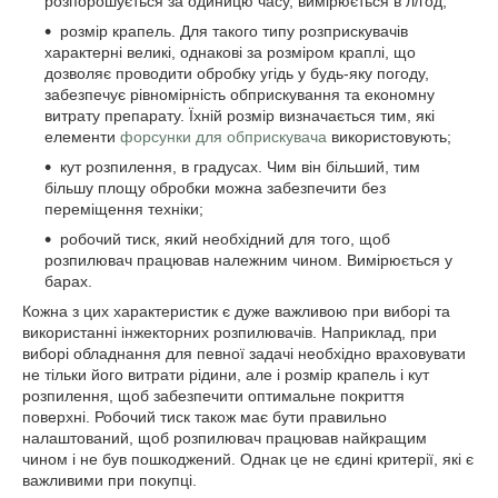
розпорошується за одиницю часу, вимірюється в л/год;
розмір крапель. Для такого типу розприскувачів
характерні великі, однакові за розміром краплі, що
дозволяє проводити обробку угідь у будь-яку погоду,
забезпечує рівномірність обприскування та економну
витрату препарату. Їхній розмір визначається тим, які
елементи
форсунки для обприскувача
використовують;
кут розпилення, в градусах. Чим він більший, тим
більшу площу обробки можна забезпечити без
переміщення техніки;
робочий тиск, який необхідний для того, щоб
розпилювач працював належним чином. Вимірюється у
барах.
Кожна з цих характеристик є дуже важливою при виборі та
використанні інжекторних розпилювачів. Наприклад, при
виборі обладнання для певної задачі необхідно враховувати
не тільки його витрати рідини, але і розмір крапель і кут
розпилення, щоб забезпечити оптимальне покриття
поверхні. Робочий тиск також має бути правильно
налаштований, щоб розпилювач працював найкращим
чином і не був пошкоджений. Однак це не єдині критерії, які є
важливими при покупці.