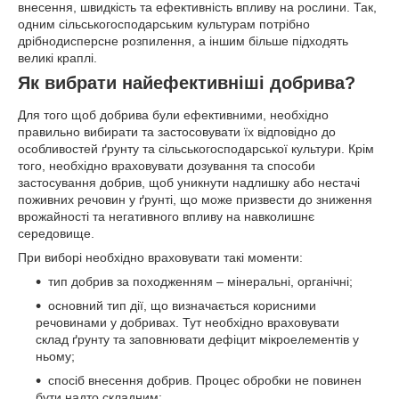
внесення, швидкість та ефективність впливу на рослини. Так,
одним сільськогосподарським культурам потрібно
дрібнодисперсне розпилення, а іншим більше підходять
великі краплі.
Як вибрати найефективніші добрива?
Для того щоб добрива були ефективними, необхідно
правильно вибирати та застосовувати їх відповідно до
особливостей ґрунту та сільськогосподарської культури. Крім
того, необхідно враховувати дозування та способи
застосування добрив, щоб уникнути надлишку або нестачі
поживних речовин у ґрунті, що може призвести до зниження
врожайності та негативного впливу на навколишнє
середовище.
При виборі необхідно враховувати такі моменти:
тип добрив за походженням – мінеральні, органічні;
основний тип дії, що визначається корисними
речовинами у добривах. Тут необхідно враховувати
склад ґрунту та заповнювати дефіцит мікроелементів у
ньому;
спосіб внесення добрив. Процес обробки не повинен
бути надто складним;