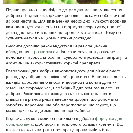
Перше правило – необхідно дотримуватись норм внесення
добрива. Надлишок корисних речовин так само небезпечний,
як їхня нестача. Для визначення необхідної кількості добрива
використовується спеціальна формула розрахунку, про неї
докладно писали в наших попередніх матеріалах. Тому не
зупинятиметься на цьому питанні докладно.
Вносити добриво рекомендується через спеціальне
обладнання –
розпилювачі
. Їхнє застосування дозволяє
полегшити процес внесення, суворо контролювати витрату та
економніше використовувати корисні препарати.
Розпилювачі для добрив використовують для рівномірного
розподілу добрив на посівах або рослинах. Вони дозволяють
швидко та ефективно вносити добрива на великі ділянки
землі, що скорочує час, необхідний для ручного внесення
добрив. Розпилювачі також дозволяють контролювати
кількість та рівномірність внесення добрив, що допомагає
запобігти пересиханню або перезволоженню ґрунту, що
може призвести до зменшення врожайності.
Водночас дуже важливо правильно підібрати
форсунки для
обприскувача
, щоб досягти потрібного розміру крапель. Від
цього залежить витрата препарату, правильність його