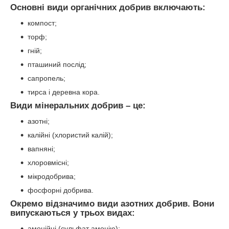
Основні види органічних добрив включають:
компост;
торф;
гній;
пташиний послід;
сапропель;
тирса і деревна кора.
Види мінеральних добрив – це:
азотні;
калійні (хлористий калій);
вапняні;
хлоровмісні;
мікродобрива;
фосфорні добрива.
Окремо відзначимо види азотних добрив. Вони
випускаються у трьох видах:
амонійні (сульфат амонію);