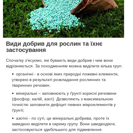
Види добрив для рослин та їхнє
застосування
Спочатку з’ясуємо, які бувають види добрив і чим вони
відрізняються. За походженням можна виділити кілька груп:
органічні - в основі яких природні поживні елементи,
утворені в результаті розкладання рослинних та
тваринних речовин;
мінеральні – заповнюють у ґрунті корисні речовини
(фосфор, калій, азот). Дозволяють з максимальною
точністю заповнити дефіцит певних мікроелементів у
ґрунті;
азотні - по суті, це мінеральні добрива, проте їх
заведено виділяти в окрему групу. Вони швидкодіючі,
застосовуються здебільшого для підживлення.