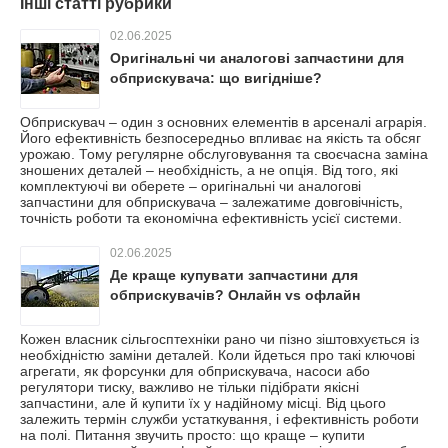
Інші статті рубрики
02.06.2025
Оригінальні чи аналогові запчастини для
обприскувача: що вигідніше?
Обприскувач – один з основних елементів в арсеналі аграрія.
Його ефективність безпосередньо впливає на якість та обсяг
урожаю. Тому регулярне обслуговування та своєчасна заміна
зношених деталей – необхідність, а не опція. Від того, які
комплектуючі ви оберете – оригінальні чи аналогові
запчастини для обприскувача – залежатиме довговічність,
точність роботи та економічна ефективність усієї системи.
02.06.2025
Де краще купувати запчастини для
обприскувачів? Онлайн vs офлайн
Кожен власник сільгосптехніки рано чи пізно зіштовхується із
необхідністю заміни деталей. Коли йдеться про такі ключові
агрегати, як форсунки для обприскувача, насоси або
регулятори тиску, важливо не тільки підібрати якісні
запчастини, але й купити їх у надійному місці. Від цього
залежить термін служби устаткування, і ефективність роботи
на полі. Питання звучить просто: що краще – купити