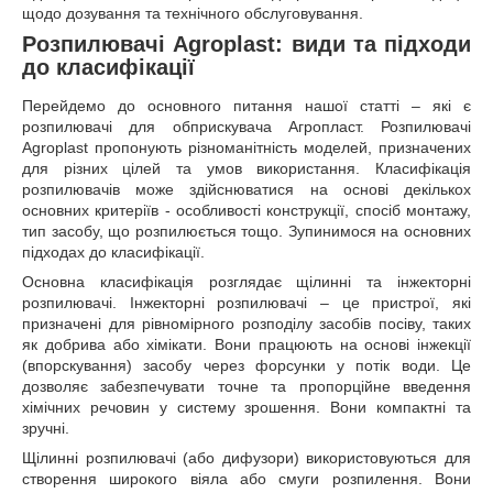
щодо дозування та технічного обслуговування.
Розпилювачі Agroplast: види та підходи
до класифікації
Перейдемо до основного питання нашої статті – які є
розпилювачі для обприскувача Агропласт. Розпилювачі
Agroplast пропонують різноманітність моделей, призначених
для різних цілей та умов використання. Класифікація
розпилювачів може здійснюватися на основі декількох
основних критеріїв - особливості конструкції, спосіб монтажу,
тип засобу, що розпилюється тощо. Зупинимося на основних
підходах до класифікації.
Основна класифікація розглядає щілинні та інжекторні
розпилювачі. Інжекторні розпилювачі – це пристрої, які
призначені для рівномірного розподілу засобів посіву, таких
як добрива або хімікати. Вони працюють на основі інжекції
(впорскування) засобу через форсунки у потік води. Це
дозволяє забезпечувати точне та пропорційне введення
хімічних речовин у систему зрошення. Вони компактні та
зручні.
Щілинні розпилювачі (або дифузори) використовуються для
створення широкого віяла або смуги розпилення. Вони