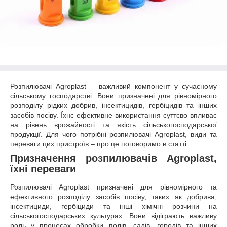
Розпилювачі Agroplast – важливий компонент у сучасному
сільському господарстві. Вони призначені для рівномірного
розподілу рідких добрив, інсектицидів, гербіцидів та інших
засобів посіву. Їхнє ефективне використання суттєво впливає
на рівень врожайності та якість сільськогосподарської
продукції. Для чого потрібні розпилювачі Agroplast, види та
переваги цих пристроїв – про це поговоримо в статті.
Призначення розпилювачів Agroplast,
їхні переваги
Розпилювачі Agroplast призначені для рівномірного та
ефективного розподілу засобів посіву, таких як добрива,
інсектициди, гербіциди та інші хімічні розчини на
сільськогосподарських культурах. Вони відіграють важливу
роль у процесах обробки полів, садів, городів та інших