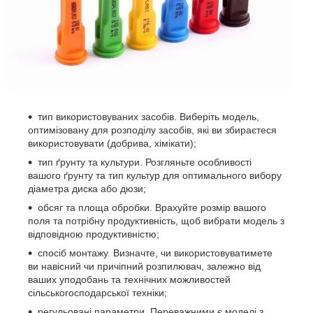
тип використовуваних засобів. Виберіть модель,
оптимізовану для розподілу засобів, які ви збираєтеся
використовувати (добрива, хімікати);
тип ґрунту та культури. Розгляньте особливості
вашого ґрунту та тип культур для оптимального вибору
діаметра диска або дюзи;
обсяг та площа обробки. Врахуйте розмір вашого
поля та потрібну продуктивність, щоб вибрати модель з
відповідною продуктивністю;
спосіб монтажу. Визначте, чи використовуватимете
ви навісний чи причіпний розпилювач, залежно від
ваших уподобань та технічних можливостей
сільськогосподарської техніки;
регульовані параметри. Переважними є моделі з