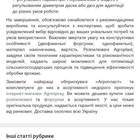
регульованим діаметром диска або дюз для адаптації
до різних умов роботи.
На завершення, обов'язково ознайомтеся з рекомендаціями
виробника та консультуйтеся з експертами, щоб зробити
усвідомлений вибір відповідно до ваших унікальних потреб та
умов використання. Важливо звертати увагу на конструктивні
особливості (двофакельні форсунки, однофакельні),
матеріал наконечника, вартість. Розпилювачі Agroplast,
завдяки своїм технічним характеристикам та різноманітності
моделей, надають широкі можливості для оптимізації
сільськогосподарських процесів та підвищення ефективності
обробки врожаю.
Замовити найкращі обприскувачі «Агропласт» та
комплектуючі до них в асортименті недорого пропонує
інтернет-магазин Agrospray
. Ви можете дешево купити самі
розпилювачі
та
форсунки
в асортименті. У нас тільки
оригінальна продукція, надаються гарантії якості, а ціни нижчі
від ринкових. Доставка охоплює всю Україну.
Інші статті рубрики