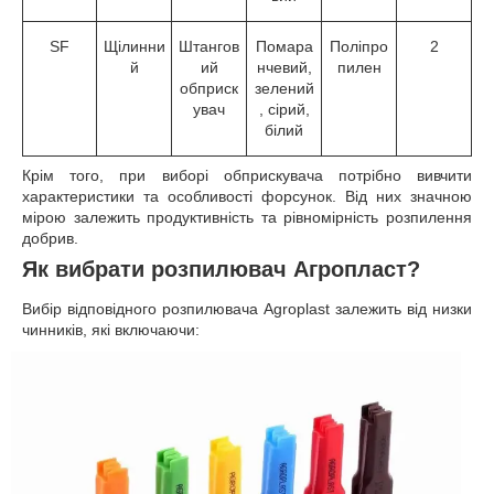
SF
Щілинни
Штангов
Помара
Поліпро
2
й
ий
нчевий,
пилен
обприск
зелений
увач
, сірий,
білий
Крім того, при виборі обприскувача потрібно вивчити
характеристики та особливості форсунок. Від них значною
мірою залежить продуктивність та рівномірність розпилення
добрив.
Як вибрати розпилювач Агропласт?
Вибір відповідного розпилювача Agroplast залежить від низки
чинників, які включаючи: