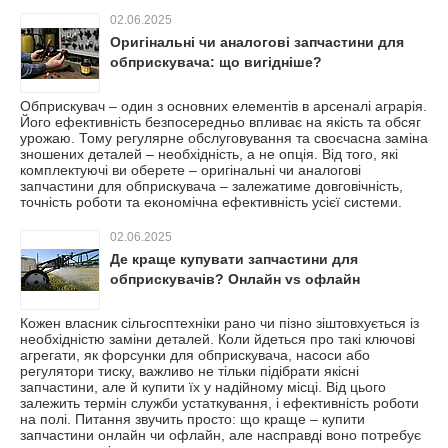
02.06.2025
Оригінальні чи аналогові запчастини для
обприскувача: що вигідніше?
Обприскувач – один з основних елементів в арсеналі аграрія.
Його ефективність безпосередньо впливає на якість та обсяг
урожаю. Тому регулярне обслуговування та своєчасна заміна
зношених деталей – необхідність, а не опція. Від того, які
комплектуючі ви оберете – оригінальні чи аналогові
запчастини для обприскувача – залежатиме довговічність,
точність роботи та економічна ефективність усієї системи.
02.06.2025
Де краще купувати запчастини для
обприскувачів? Онлайн vs офлайн
Кожен власник сільгосптехніки рано чи пізно зіштовхується із
необхідністю заміни деталей. Коли йдеться про такі ключові
агрегати, як форсунки для обприскувача, насоси або
регулятори тиску, важливо не тільки підібрати якісні
запчастини, але й купити їх у надійному місці. Від цього
залежить термін служби устаткування, і ефективність роботи
на полі. Питання звучить просто: що краще – купити
запчастини онлайн чи офлайн, але насправді воно потребує