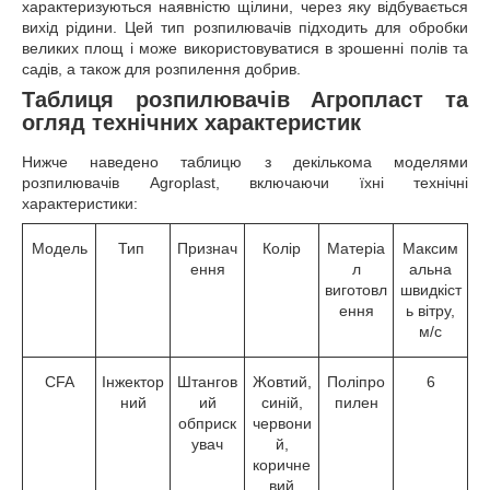
характеризуються наявністю щілини, через яку відбувається
вихід рідини. Цей тип розпилювачів підходить для обробки
великих площ і може використовуватися в зрошенні полів та
садів, а також для розпилення добрив.
Таблиця розпилювачів Агропласт та
огляд технічних характеристик
Нижче наведено таблицю з декількома моделями
розпилювачів Agroplast, включаючи їхні технічні
характеристики:
Модель
Тип
Признач
Колір
Матеріа
Максим
ення
л
альна
виготовл
швидкіст
ення
ь вітру,
м/с
CFA
Інжектор
Штангов
Жовтий,
Поліпро
6
ний
ий
синій,
пилен
обприск
червони
увач
й,
коричне
вий