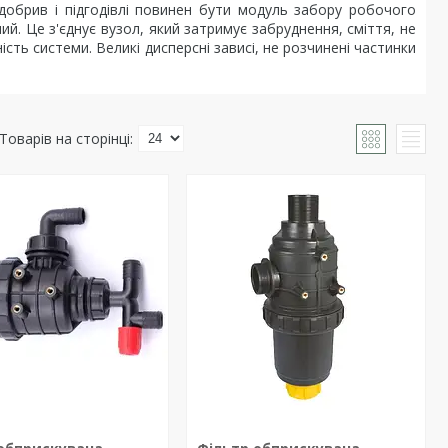
 добрив і підгодівлі повинен бути модуль забору робочого
й. Це з'єднує вузол, який затримує забруднення, сміття, не
сть системи. Великі дисперсні зависі, не розчинені частинки