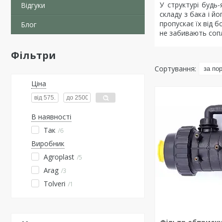
У структурі будь
Відгуки
складу з бака і й
пропускає їх від 
Блог
не забивають сопл
Фільтри
Ціна
В наявності
Так
6
Виробник
Agroplast
5
Arag
3
Tolveri
1