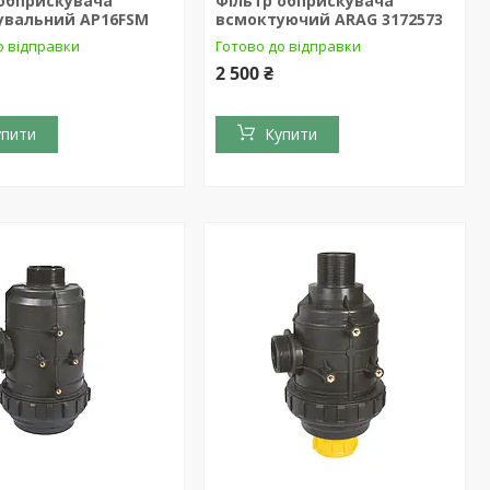
 обприскувача
Фільтр обприскувача
увальний AP16FSM
всмоктуючий ARAG 3172573
о відправки
Готово до відправки
2 500 ₴
упити
Купити