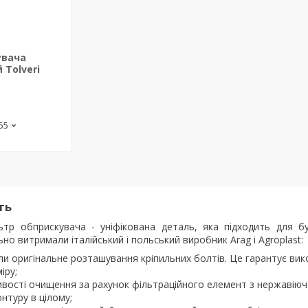
увача
Tolveri
-55
ть
тр обприскувача - уніфікована деталь, яка підходить для б
но витримали італійський і польський виробник Arag і Agroplast:
и оригінальне розташування кріпильних болтів. Це гарантує вик
іру;
ивості очищення за рахунок фільтраційного елемент з нержавіючо
нтуру в цілому;