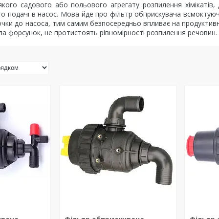
-якого садового або польового агрегату розпилення хімікатів,
ого подачі в насос. Мова йде про фільтр обприскувача всмоктуючи
бочки до насоса, тим самим безпосередньо впливає на продуктивні
а форсунок, не протистоять рівномірності розпилення речовин.