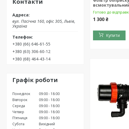
Фільтр обприск
Контакти
всмоктувальний
Готово до відправ
1 300 ₴
вул. Пасічна 160, офіс 305, Львів,
Україна
Купити
+380 (66) 646-61-55
+380 (63) 306-60-12
+380 (68) 464-43-14
Графік роботи
Понеділок
09:00
18:00
Вівторок
09:00
18:00
Середа
09:00
18:00
Четвер
09:00
18:00
Пʼятниця
09:00
18:00
Субота
Вихідний