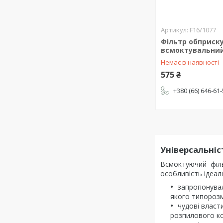
F16/1077
Фільтр обприск
всмоктувальний 
Немає в наявності
575 ₴
+380 (66) 646-61
Універсальніс
Всмоктуючий філь
особливість ідеаль
запропонувал
якого типорозм
чудові власт
розпилового ко