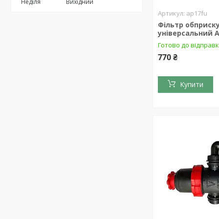
Неділя
Вихідний
ap17fu
Фільтр обприск
універсальний 
Готово до відправ
770 ₴
Купити