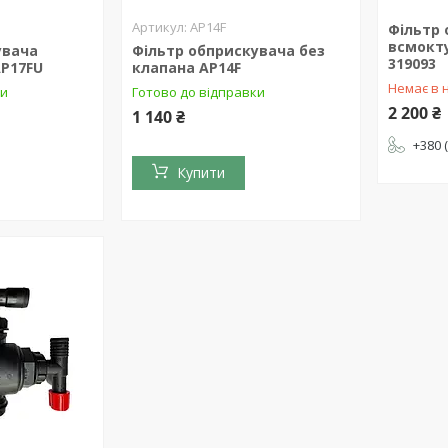
AP14F
Фільтр
всмокт
увача
Фільтр обприскувача без
319093
AP17FU
клапана AP14F
Немає в 
ки
Готово до відправки
2 200 ₴
1 140 ₴
+380 
Купити