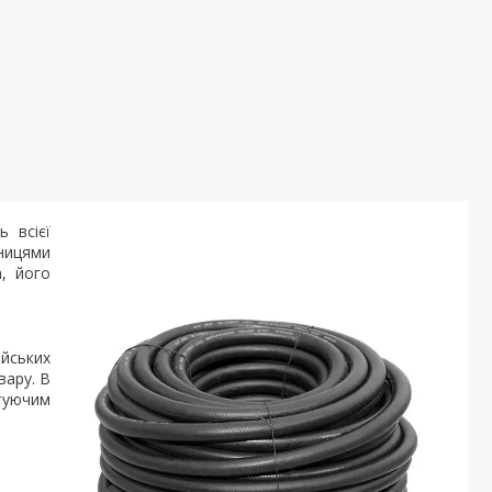
 всієї
ницями
, його
йських
вару. В
ктуючим