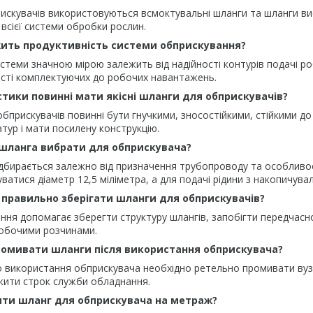
рискувачів використовуються всмоктувальні шланги та шланги вис
 всієї системи обробки рослин.
жить продуктивність системи обприскування?
стеми значною мірою залежить від надійності контурів подачі р
ості комплектуючих до робочих навантажень.
стики повинні мати якісні шланги для обприскувачів?
 обприскувачів повинні бути гнучкими, зносостійкими, стійкими д
тур і мати посилену конструкцію.
шланга вибрати для обприскувача?
дбирається залежно від призначення трубопроводу та особливос
атися діаметр 12,5 міліметра, а для подачі рідини з накопичувал
правильно зберігати шланги для обприскувачів?
ння допомагає зберегти структуру шлангів, запобігти передчас
робочими розчинами.
ромивати шланги після використання обприскувача?
о використання обприскувача необхідно ретельно промивати вуз
вжити строк служби обладнання.
ити шланг для обприскувача на метраж?