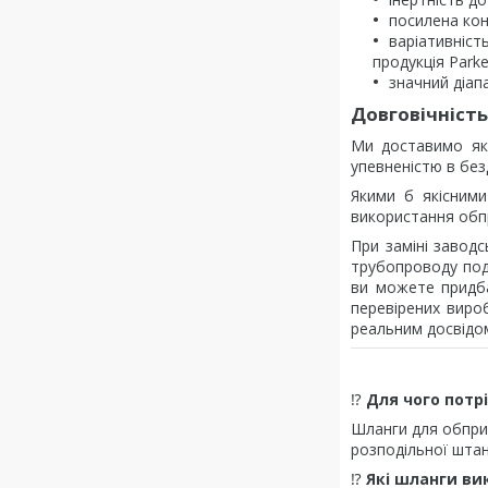
посилена кон
варіативніст
продукція Park
значний діап
Довговічніст
Ми доставимо які
упевненістю в без
Якими б якісними
використання обп
При заміні завод
трубопроводу под
ви можете придба
перевірених вироб
реальним досвідо
⁉️
Для чого потр
Шланги для обпри
розподільної штан
⁉️
Які шланги ви