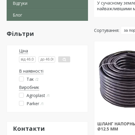
У сучасному земле
Відгуки
найважливішими ма
Блог
Фільтри
Ціна
В наявності
Так
2
Виробник
Agroplast
1
Parker
1
ШЛАНГ НАПОРНЫ
Контакти
Ø12.5 ММ