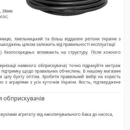
t, 38мм
сос;
нницю, Хмельницький та більш віддалені регіони України з
 пошкоджень цілком залежить від правильності експлуатації.
я) безпосередньо впливають на структуру. Після кожного
ернізації наявного обприскувача) точно підрахуйте метраж
у підтримку щодо правильних обчислень. В нашому магазині
 цілу бухту оптом. Зробити правильний вибір на користь
 з аграріями з усіх куточків України. Якість, підтверджене
я обприскувачів
узлами агрегату: від накопичувального бака до насоса,