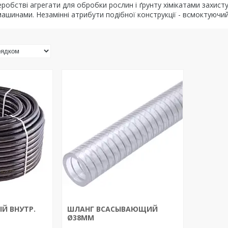
робстві агрегати для обробки рослин і ґрунту хімікатами захисту
шинами. Незамінні атрибути подібної конструкції - всмоктуючий
Й ВНУТР.
ШЛАНГ ВСАСЫВАЮЩИЙ
Ø38ММ