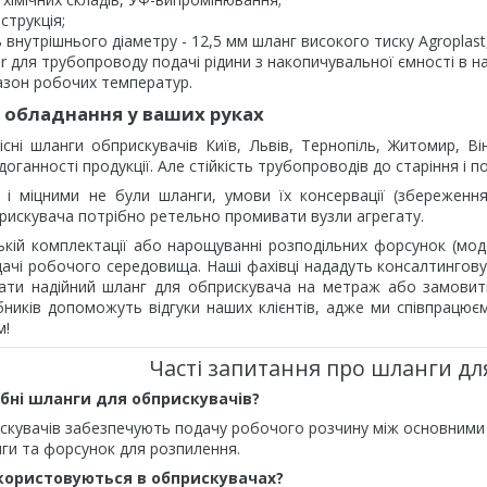
струкція;
ь внутрішнього діаметру - 12,5 мм шланг високого тиску Agroplas
er для трубопроводу подачі рідини з накопичувальної ємності в на
азон робочих температур.
ь обладнання у ваших руках
сні шланги обприскувачів Київ, Львів, Тернопіль, Житомир, Ві
доганності продукції. Але стійкість трубопроводів до старіння і
 і міцними не були шланги, умови їх консервації (збереженн
рискувача потрібно ретельно промивати вузли агрегату.
ській комплектації або нарощуванні розподільних форсунок (мод
ачі робочого середовища. Наші фахівці нададуть консалтингов
ти надійний шланг для обприскувача на метраж або замовити
ників допоможуть відгуки наших клієнтів, адже ми співпрацюємо
м!
Часті запитання про шланги дл
ібні шланги для обприскувачів?
скувачів забезпечують подачу робочого розчину між основними в
ги та форсунок для розпилення.
користовуються в обприскувачах?