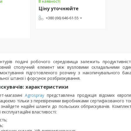
ки
В наявності
Ціну уточнюйте
+380 (66) 646-61-55
онтурів подачі робочого середовища залежить продуктивність
овний сполучний елемент між вузловими складальними оди
смоктування підготовленого розчину з накопичувального бака
льної штанзі і форсунок розбризкування.
скувачів: характеристики
ет-магазині
Agrospray
представлена продукція відомих європе
рацюємо тільки з перевіреними виробниками сертифікованого то
о знайдете надійні шланги до польських обприскувачів. Компле
і експлуатаційні властивості:
сть;
ь;
 хімічних складів, УФ-випромінювання;