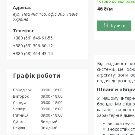
Готово до відправ
46 ₴/м
вул. Пасічна 160, офіс 305, Львів,
Україна
Купити
+380 (66) 646-61-55
+380 (63) 306-60-12
+380 (68) 464-43-14
Від надійності к
системи. Це осн
Графік роботи
агрегату: зони в
подачі до розподі
Шланги обпри
Понеділок
09:00
18:00
Вівторок
09:00
18:00
У нашому інтерн
Середа
09:00
18:00
брендів. Ми співп
Четвер
09:00
18:00
каталозі ви легк
характерні відмінн
Пʼятниця
09:00
18:00
Субота
Вихідний
висока гнучкі
Неділя
Вихідний
зносостійкіст
інертність до