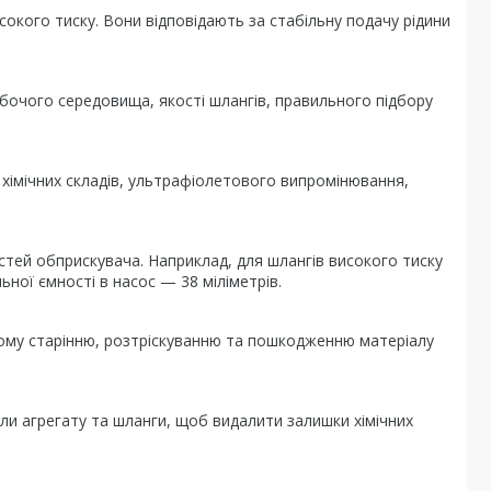
окого тиску. Вони відповідають за стабільну подачу рідини
обочого середовища, якості шлангів, правильного підбору
о хімічних складів, ультрафіолетового випромінювання,
тей обприскувача. Наприклад, для шлангів високого тиску
ьної ємності в насос — 38 міліметрів.
ному старінню, розтріскуванню та пошкодженню матеріалу
ли агрегату та шланги, щоб видалити залишки хімічних