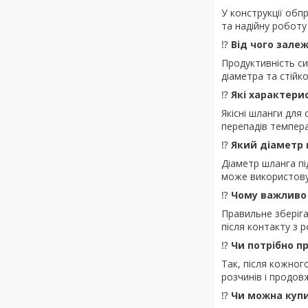
У конструкції обп
та надійну роботу
⁉️
Від чого зале
Продуктивність си
діаметра та стійк
⁉️
Які характери
Якісні шланги для
перепадів темпера
⁉️
Який діаметр 
Діаметр шланга пі
може використовув
⁉️
Чому важливо 
Правильне зберіга
після контакту з 
⁉️
Чи потрібно п
Так, після кожног
розчинів і продо
⁉️
Чи можна куп