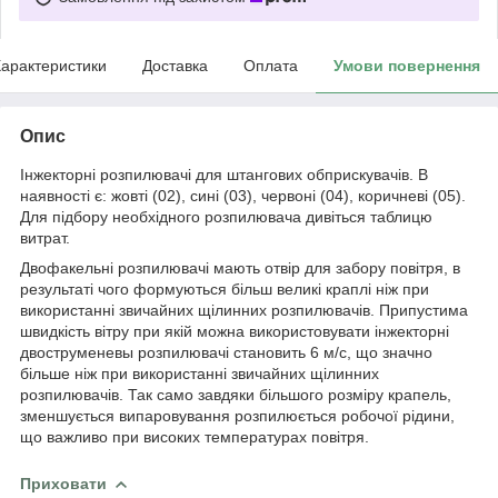
арактеристики
Доставка
Оплата
Умови повернення
Опис
Інжекторні розпилювачі для штангових обприскувачів. В
наявності є: жовті (02), сині (03), червоні (04), коричневі (05).
Для підбору необхідного розпилювача дивіться таблицю
витрат.
Двофакельні розпилювачі мають отвір для забору повітря, в
результаті чого формуються більш великі краплі ніж при
використанні звичайних щілинних розпилювачів. Припустима
швидкість вітру при якій можна використовувати інжекторні
двоструменевы розпилювачі становить 6 м/с, що значно
більше ніж при використанні звичайних щілинних
розпилювачів. Так само завдяки більшого розміру крапель,
зменшується випаровування розпилюється робочої рідини,
що важливо при високих температурах повітря.
Приховати