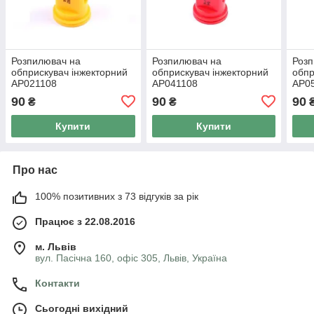
Розпилювач на
Розпилювач на
Розп
обприскувач інжекторний
обприскувач інжекторний
обпр
AP021108
AP041108
AP0
90
90
90
₴
₴
Купити
Купити
Про нас
100% позитивних з 73 відгуків за рік
Працює з 22.08.2016
м. Львів
вул. Пасічна 160, офіс 305, Львів, Україна
Контакти
Сьогодні вихідний