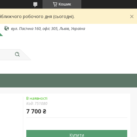
Кошик
йближчого робочого дня (сьогодні).
вул. Пасічна 160, офіс 305, Львів, Україна
В наявності
Код:
751080
7 700 ₴
Купити