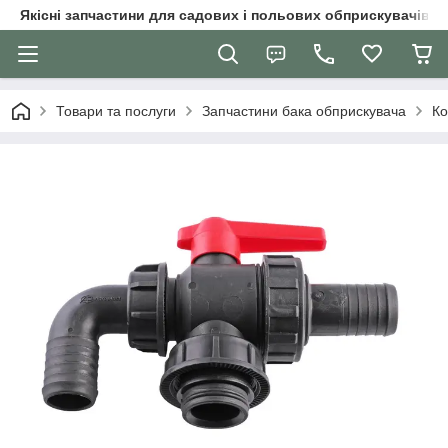
Якісні запчастини для садових і польових обприскувачів
Товари та послуги
Запчастини бака обприскувача
Ко