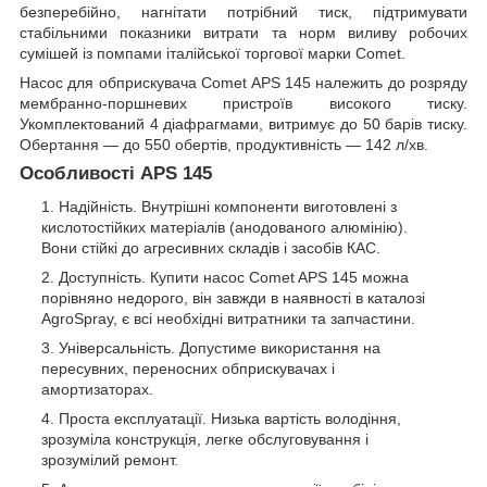
безперебійно, нагнітати потрібний тиск, підтримувати
стабільними показники витрати та норм виливу робочих
сумішей із помпами італійської торгової марки Comet.
Насос для обприскувача Comet APS 145 належить до розряду
мембранно-поршневих пристроїв високого тиску.
Укомплектований 4 діафрагмами, витримує до 50 барів тиску.
Обертання — до 550 обертів, продуктивність — 142 л/хв.
Особливості APS 145
Надійність. Внутрішні компоненти виготовлені з
кислотостійких матеріалів (анодованого алюмінію).
Вони стійкі до агресивних складів і засобів КАС.
Доступність. Купити насос Comet APS 145 можна
порівняно недорого, він завжди в наявності в каталозі
AgroSpray, є всі необхідні витратники та запчастини.
Універсальність. Допустиме використання на
пересувних, переносних обприскувачах і
амортизаторах.
Проста експлуатації. Низька вартість володіння,
зрозуміла конструкція, легке обслуговування і
зрозумілий ремонт.