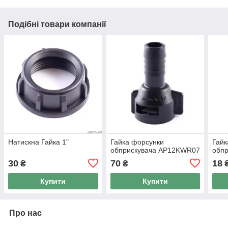
Подібні товари компанії
Натискна Гайка 1"
Гайка форсунки
Гайк
обприскувача AP12KWR07
обпр
30
70
18
₴
₴
Купити
Купити
Про нас