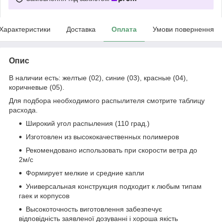
Характеристики
Доставка
Оплата
Умови повернення
Опис
В наличии есть: желтые (02), синие (03), красные (04),
коричневые (05).
Для подбора необходимого распылителя смотрите таблицу
расхода.
Широкий угол распыления (110 град.)
Изготовлен из высококачественных полимеров
Рекомендовано использовать при скорости ветра до
2м/с
Формирует мелкие и средние капли
Универсальная конструкция подходит к любым типам
гаек и корпусов
Высокоточность виготовлення забезпечує
відповідність заявленої дозуванні і хороша якість