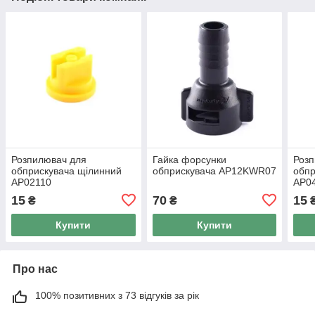
Розпилювач для
Гайка форсунки
Розп
обприскувача щілинний
обприскувача AP12KWR07
обпр
AP02110
AP0
15
70
15
₴
₴
Купити
Купити
Про нас
100% позитивних з 73 відгуків за рік