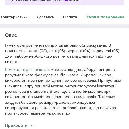
арактеристики
Доставка
Оплата
Умови повернення
Опис
Інжекторні розпилювачі для штангових обприскувачів. В
наявності є: жовті (02), сині (03), червоні (04), коричневі (05).
Для підбору необхідного розпилювача дивіться таблицю
витрат.
Інжекторні розпилювачі
мають отвір для забору повітря, в
результаті чого формуються більш великі краплі ніж при
використанні звичайних щілинних розпилювачів. Припустима
швидкість вітру при якій можна використовувати інжекторні
розпилювачі становить 8 м/с, що значно більше ніж при
використанні звичайних щілинних розпилювачів. Так само
завдяки більшого розміру крапель, зменшується
випаровування розпилюється робочої рідини, що важливо
при високих температурах повітря.
Приховати