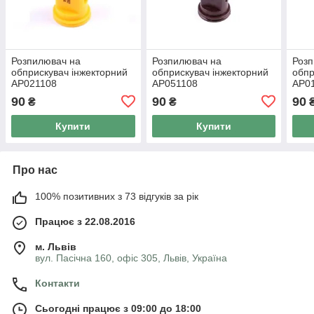
Розпилювач на
Розпилювач на
Розп
обприскувач інжекторний
обприскувач інжекторний
обпр
AP021108
AP051108
AP0
90
90
90
₴
₴
Купити
Купити
Про нас
100% позитивних з 73 відгуків за рік
Працює з 22.08.2016
м. Львів
вул. Пасічна 160, офіс 305, Львів, Україна
Контакти
Сьогодні працює з 09:00 до 18:00